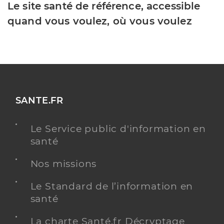
Le site santé de référence, accessible
quand vous voulez, où vous voulez
SANTE.FR
Le Service public d'information en
santé
Nos missions
Le Standard de l’information en
santé
La charte Santé.fr Décryptage