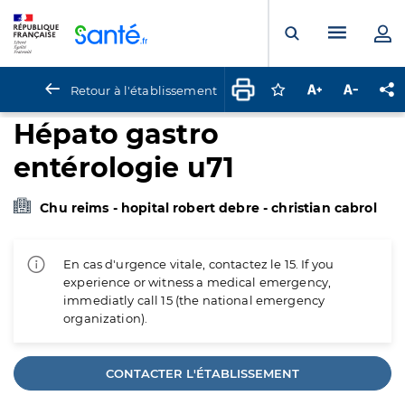
Panneau de gestion des cookies
Menu pr
Ouvrir la rech
Retour à l'établissement
Connectez-vous pour
Augmenter la t
Diminuer 
Pa
Hépato gastro
entérologie u71
Chu reims - hopital robert debre - christian cabrol
En cas d'urgence vitale, contactez le 15. If you
experience or witness a medical emergency,
immediatly call 15 (the national emergency
organization).
CONTACTER L'ÉTABLISSEMENT