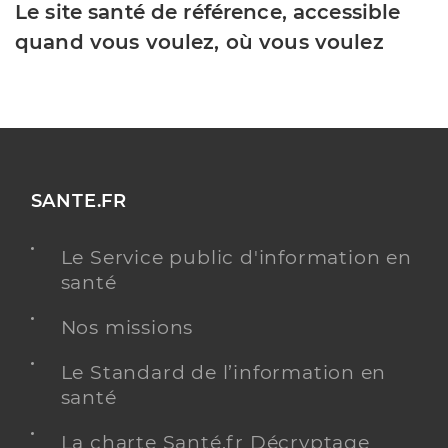
Le site santé de référence, accessible
quand vous voulez, où vous voulez
SANTE.FR
Le Service public d'information en
santé
Nos missions
Le Standard de l’information en
santé
La charte Santé.fr Décryptage