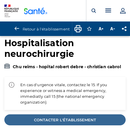
Panneau de gestion des cookies
Menu pr
Ouvrir la rech
Retour à l'établissement
Connectez-vous pour
Augmenter la t
Diminuer 
Pa
Hospitalisation
neurochirurgie
Chu reims - hopital robert debre - christian cabrol
En cas d'urgence vitale, contactez le 15. If you
experience or witness a medical emergency,
immediatly call 15 (the national emergency
organization).
CONTACTER L'ÉTABLISSEMENT