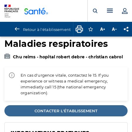
Panneau de gestion des cookies
Menu pr
Ouvrir la rech
Retour à l'établissement
Connectez-vous pour
Augmenter la t
Diminuer 
Pa
Maladies respiratoires
Chu reims - hopital robert debre - christian cabrol
En cas d'urgence vitale, contactez le 15. If you
experience or witness a medical emergency,
immediatly call 15 (the national emergency
organization).
CONTACTER L'ÉTABLISSEMENT