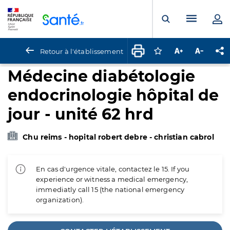
Panneau de gestion des cookies
Menu pr
Ouvrir la rech
Retour à l'établissement
Connectez-vous pour
Augmenter la t
Diminuer 
Pa
Médecine diabétologie
endocrinologie hôpital de
jour - unité 62 hrd
Chu reims - hopital robert debre - christian cabrol
En cas d'urgence vitale, contactez le 15. If you
experience or witness a medical emergency,
immediatly call 15 (the national emergency
organization).