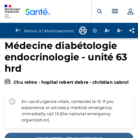
Panneau de gestion des cookies
Menu pr
Ouvrir la rech
Retour à l'établissement
Connectez-vous pour
Augmenter la t
Diminuer 
Pa
Médecine diabétologie
endocrinologie - unité 63
hrd
Chu reims - hopital robert debre - christian cabrol
En cas d'urgence vitale, contactez le 15. If you
experience or witness a medical emergency,
immediatly call 15 (the national emergency
organization).