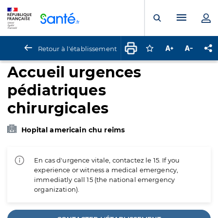
Panneau de gestion des cookies
Menu pr
Ouvrir la rech
Retour à l'établissement
Connectez-vous pour
Augmenter la t
Diminuer 
Pa
Accueil urgences
pédiatriques
chirurgicales
Hopital americain chu reims
En cas d'urgence vitale, contactez le 15. If you
experience or witness a medical emergency,
immediatly call 15 (the national emergency
organization).