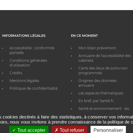
INFORMATIONS LÉGALES
EN CE MOMENT
Accessibilité : conformité
Mon bilan prévention
partielle
Annuaire de l'accessibilité des
Conditions générales
cabinets
d'utilisation
Carte des lieux de soins non
Crédits
programmés
Mentions légales
Origines des données
annuaire
Politique de confidentialité
Les espaces thématiques
En bref, par Santé.fr
Santé et environnement : les
bons réflexes au quotidien
es cookies destinés à faire des statistiques, à conserver vos inform
okies, nous vous invitons à prendre connaissance de la politique de c
Tout accepter
Tout refuser
Personnaliser