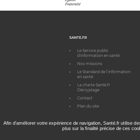
SANTE.FR
Le Service public
d'information en santé
Nos missions
Le Standard de l’information
en santé
La charte Santé.fr
Décryptage
Contact
Plan du site
Afin d’améliorer votre expérience de navigation, Santé.fr utilise d
plus sur la finalité précise de ces co