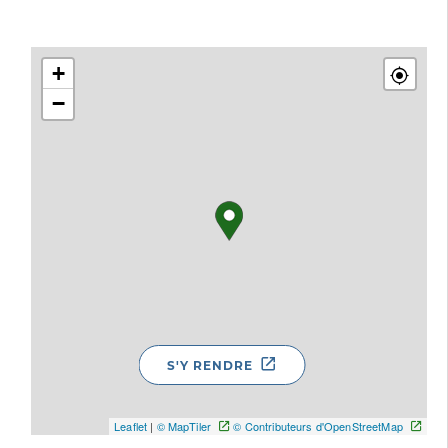
+
−
S'Y RENDRE
Leaflet
|
© MapTiler
© Contributeurs d'OpenStreetMap