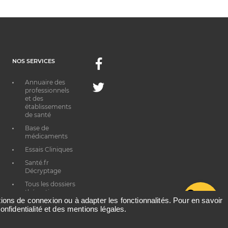
NOS SERVICES
Facebook
Annuaire des
Twitter
professionnels
et des
établissements
de santé
Base de
médicaments
Essais Cliniques
Santé.fr
Décryptage
Tous les dossiers
thématiques
G
ations de connexion ou à adapter les fonctionnalités. Pour en savoir
onfidentialité et des mentions légales.