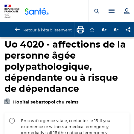
Panneau de gestion des cookies
Menu pr
Ouvrir la rech
Retour à l'établissement
Connectez-vous pour
Augmenter la t
Diminuer 
Pa
Uo 4020 - affections de la
personne âgée
polypathologique,
dépendante ou à risque
de dépendance
Hopital sebastopol chu reims
En cas d'urgence vitale, contactez le 15. If you
experience or witness a medical emergency,
immediatly call 15 (the national emergency