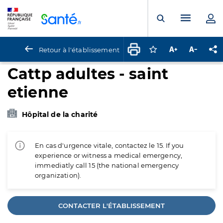
Panneau de gestion des cookies
Menu pr
Ouvrir la rech
Retour à l'établissement
Connectez-vous pour
Augmenter la t
Diminuer 
Pa
Cattp adultes - saint
etienne
Hôpital de la charité
En cas d'urgence vitale, contactez le 15. If you
experience or witness a medical emergency,
immediatly call 15 (the national emergency
organization).
CONTACTER L'ÉTABLISSEMENT