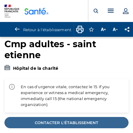
Panneau de gestion des cookies
Menu pr
Ouvrir la rech
Retour à l'établissement
Connectez-vous pour
Augmenter la t
Diminuer 
Pa
Cmp adultes - saint
etienne
Hôpital de la charité
En cas d'urgence vitale, contactez le 15. If you
experience or witness a medical emergency,
immediatly call 15 (the national emergency
organization).
CONTACTER L'ÉTABLISSEMENT