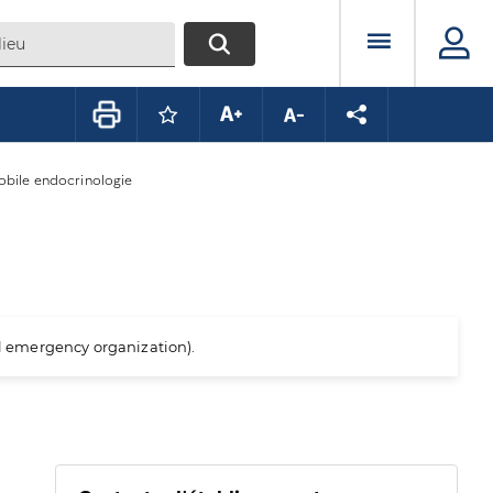
Menu prin
RECHERCHER
Connectez-vous pour mettre ce conte
Augmenter la taille du texte
Diminuer la taille du te
Partager la pag
bile endocrinologie
al emergency organization).