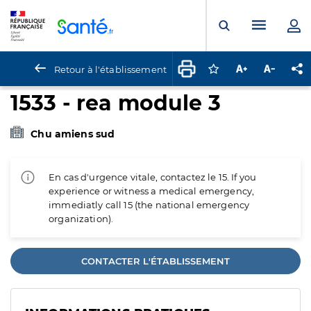
Panneau de gestion des cookies
Menu pr
Ouvrir la rech
Retour à l'établissement
Connectez-vous pour
Augmenter la t
Diminuer 
Pa
1533 - rea module 3
Chu amiens sud
En cas d'urgence vitale, contactez le 15. If you
experience or witness a medical emergency,
immediatly call 15 (the national emergency
organization).
CONTACTER L'ÉTABLISSEMENT