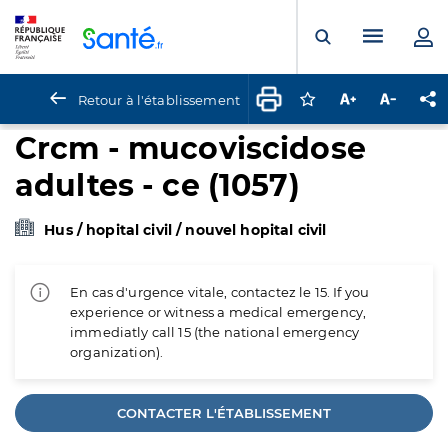
Panneau de gestion des cookies
Menu pr
Ouvrir la rech
Retour à l'établissement
Connectez-vous pour
Augmenter la t
Diminuer 
Pa
Crcm - mucoviscidose
adultes - ce (1057)
Hus / hopital civil / nouvel hopital civil
En cas d'urgence vitale, contactez le 15. If you
experience or witness a medical emergency,
immediatly call 15 (the national emergency
organization).
CONTACTER L'ÉTABLISSEMENT