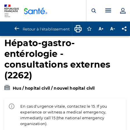
Panneau de gestion des cookies
Menu pr
Ouvrir la rech
Retour à l'établissement
Connectez-vous pour
Augmenter la t
Diminuer 
Pa
Hépato-gastro-
entérologie -
consultations externes
(2262)
Hus / hopital civil / nouvel hopital civil
En cas d'urgence vitale, contactez le 15. If you
experience or witness a medical emergency,
immediatly call 15 (the national emergency
organization).