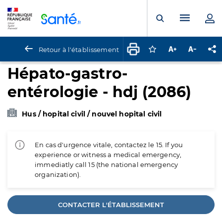
Panneau de gestion des cookies
Menu pr
Ouvrir la rech
Retour à l'établissement
Connectez-vous pour
Augmenter la t
Diminuer 
Pa
Hépato-gastro-
entérologie - hdj (2086)
Hus / hopital civil / nouvel hopital civil
En cas d'urgence vitale, contactez le 15. If you
experience or witness a medical emergency,
immediatly call 15 (the national emergency
organization).
CONTACTER L'ÉTABLISSEMENT