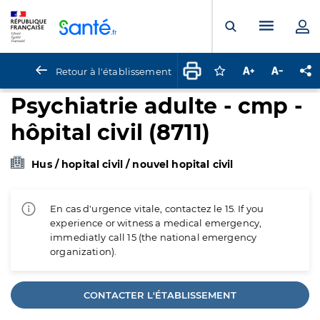
Panneau de gestion des cookies
Menu pr
Ouvrir la rech
Retour à l'établissement
Connectez-vous pour
Augmenter la t
Diminuer 
Pa
Psychiatrie adulte - cmp -
hôpital civil (8711)
Hus / hopital civil / nouvel hopital civil
En cas d'urgence vitale, contactez le 15. If you
experience or witness a medical emergency,
immediatly call 15 (the national emergency
organization).
CONTACTER L'ÉTABLISSEMENT