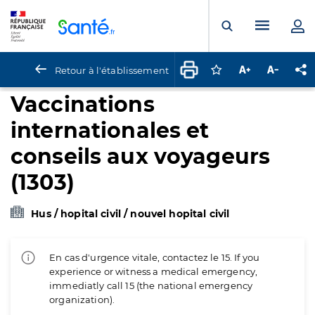
Panneau de gestion des cookies
Menu pr
Ouvrir la rech
Retour à l'établissement
Connectez-vous pour
Augmenter la t
Diminuer 
Pa
Vaccinations
internationales et
conseils aux voyageurs
(1303)
Hus / hopital civil / nouvel hopital civil
En cas d'urgence vitale, contactez le 15. If you
experience or witness a medical emergency,
immediatly call 15 (the national emergency
organization).