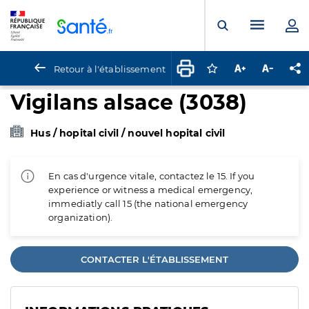
Panneau de gestion des cookies
Menu pr
Ouvrir la rech
Retour à l'établissement
Connectez-vous pour
Augmenter la t
Diminuer 
Pa
Vigilans alsace (3038)
Hus / hopital civil / nouvel hopital civil
En cas d'urgence vitale, contactez le 15. If you
experience or witness a medical emergency,
immediatly call 15 (the national emergency
organization).
CONTACTER L'ÉTABLISSEMENT