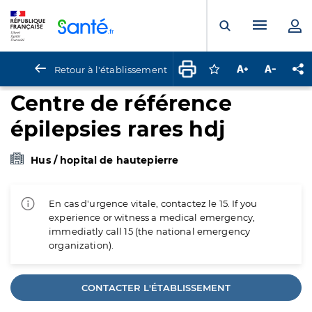
Panneau de gestion des cookies
Menu pr
Ouvrir la rech
Retour à l'établissement
Connectez-vous pour
Augmenter la t
Diminuer 
Pa
Centre de référence
épilepsies rares hdj
Hus / hopital de hautepierre
En cas d'urgence vitale, contactez le 15. If you
experience or witness a medical emergency,
immediatly call 15 (the national emergency
organization).
CONTACTER L'ÉTABLISSEMENT