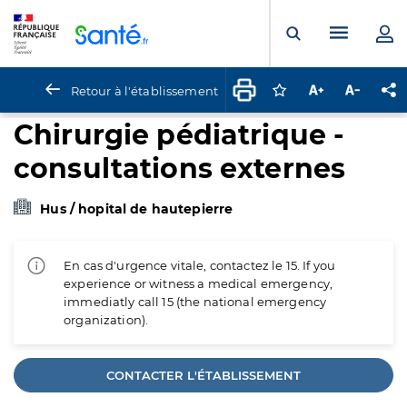
Panneau de gestion des cookies
Menu pr
Ouvrir la rech
Retour à l'établissement
Connectez-vous pour
Augmenter la t
Diminuer 
Pa
Chirurgie pédiatrique -
consultations externes
Hus / hopital de hautepierre
En cas d'urgence vitale, contactez le 15. If you
experience or witness a medical emergency,
immediatly call 15 (the national emergency
organization).
CONTACTER L'ÉTABLISSEMENT