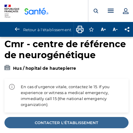
Panneau de gestion des cookies
Menu pr
Ouvrir la rech
Retour à l'établissement
Connectez-vous pour
Augmenter la t
Diminuer 
Pa
Cmr - centre de référence
de neurogénétique
Hus / hopital de hautepierre
En cas d'urgence vitale, contactez le 15. If you
experience or witness a medical emergency,
immediatly call 15 (the national emergency
organization).
CONTACTER L'ÉTABLISSEMENT