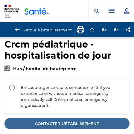
Panneau de gestion des cookies
Menu pr
Ouvrir la rech
Retour à l'établissement
Connectez-vous pour
Augmenter la t
Diminuer 
Pa
Crcm pédiatrique -
hospitalisation de jour
Hus / hopital de hautepierre
En cas d'urgence vitale, contactez le 15. If you
experience or witness a medical emergency,
immediatly call 15 (the national emergency
organization).
CONTACTER L'ÉTABLISSEMENT