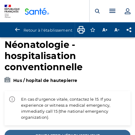
Panneau de gestion des cookies
Menu pr
Ouvrir la rech
Retour à l'établissement
Connectez-vous pour
Augmenter la t
Diminuer 
Pa
Néonatologie -
hospitalisation
conventionnelle
Hus / hopital de hautepierre
En cas d'urgence vitale, contactez le 15. If you
experience or witness a medical emergency,
immediatly call 15 (the national emergency
organization).