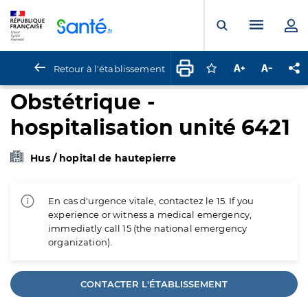
Panneau de gestion des cookies
Menu pr
Ouvrir la rech
Retour à l'établissement
Connectez-vous pour
Augmenter la t
Diminuer 
Pa
Obstétrique -
hospitalisation unité 6421
Hus / hopital de hautepierre
En cas d'urgence vitale, contactez le 15. If you
experience or witness a medical emergency,
immediatly call 15 (the national emergency
organization).
CONTACTER L'ÉTABLISSEMENT