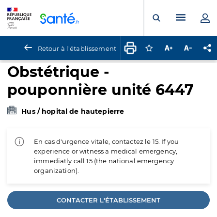
Panneau de gestion des cookies
Menu pr
Ouvrir la rech
Retour à l'établissement
Connectez-vous pour
Augmenter la t
Diminuer 
Pa
Obstétrique -
pouponnière unité 6447
Hus / hopital de hautepierre
En cas d'urgence vitale, contactez le 15. If you
experience or witness a medical emergency,
immediatly call 15 (the national emergency
organization).
CONTACTER L'ÉTABLISSEMENT