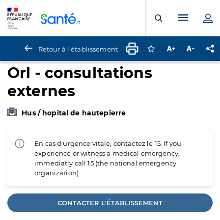
Panneau de gestion des cookies
Menu pr
Ouvrir la rech
Retour à l'établissement
Connectez-vous pour
Augmenter la t
Diminuer 
Pa
Orl - consultations
externes
Hus / hopital de hautepierre
En cas d'urgence vitale, contactez le 15. If you
experience or witness a medical emergency,
immediatly call 15 (the national emergency
organization).
CONTACTER L'ÉTABLISSEMENT