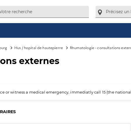
ourg
Hus / hopital de hautepierre
Rhumatologie - consultations exter
ions externes
ience or witness a medical emergency, immediatly call 15 (the nation
ORAIRES