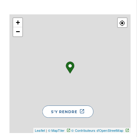
+
−
S'Y RENDRE
Leaflet
|
© MapTiler
© Contributeurs d'OpenStreetMap