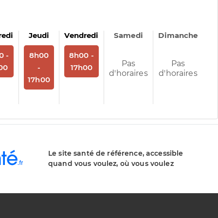
redi
Jeudi
Vendredi
Samedi
Dimanche
us
 rendez-vous
Sur rendez-vous
Sur rendez-vous
0 -
8h00
8h00 -
Pas
Pas
00
-
17h00
d'horaires
d'horaires
17h00
Le site santé de référence, accessible
quand vous voulez, où vous voulez