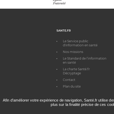
SANTE.FR
Le Service public
d'information en santé
Nos missions
Le Standard de l’information
en santé
La charte Santé.fr
Décryptage
Contact
Plan du site
Afin d’améliorer votre expérience de navigation, Santé.fr utilise d
plus sur la finalité précise de ces co