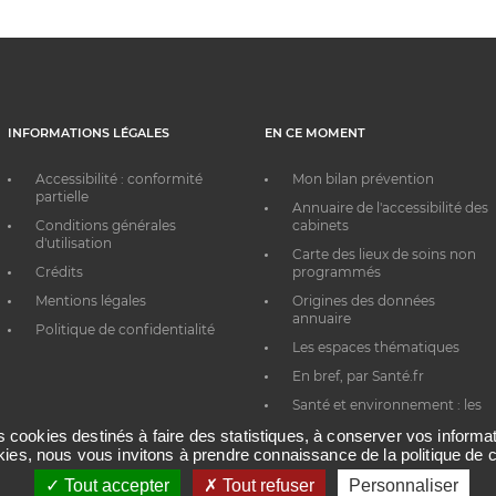
INFORMATIONS LÉGALES
EN CE MOMENT
Accessibilité : conformité
Mon bilan prévention
partielle
Annuaire de l'accessibilité des
Conditions générales
cabinets
d'utilisation
Carte des lieux de soins non
Crédits
programmés
Mentions légales
Origines des données
annuaire
Politique de confidentialité
Les espaces thématiques
En bref, par Santé.fr
Santé et environnement : les
bons réflexes au quotidien
es cookies destinés à faire des statistiques, à conserver vos inform
okies, nous vous invitons à prendre connaissance de la politique de c
Tout accepter
Tout refuser
Personnaliser