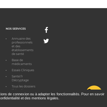
NOS SERVICES
Facebook
Annuaire des
Twitter
professionnels
et des
établissements
de santé
Base de
médicaments
Essais Cliniques
Santé.fr
Décryptage
Tous les dossiers
thématiques
G
ations de connexion ou à adapter les fonctionnalités. Pour en savoir
onfidentialité et des mentions légales.