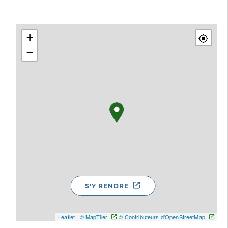
+
−
S'Y RENDRE
Leaflet
|
© MapTiler
© Contributeurs d'OpenStreetMap