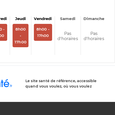
redi
Jeudi
Vendredi
Samedi
Dimanche
us
 rendez-vous
Sur rendez-vous
Sur rendez-vous
0 -
8h00
8h00 -
Pas
Pas
00
-
17h00
d'horaires
d'horaires
17h00
Le site santé de référence, accessible
quand vous voulez, où vous voulez