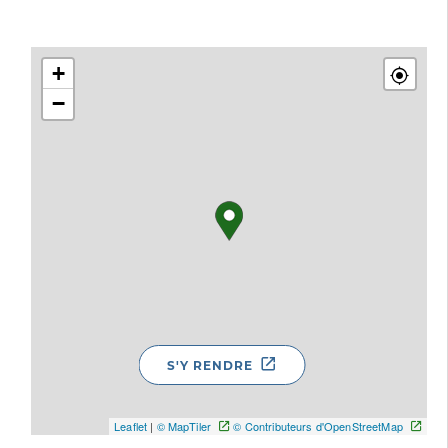
+
−
S'Y RENDRE
Leaflet
|
© MapTiler
© Contributeurs d'OpenStreetMap