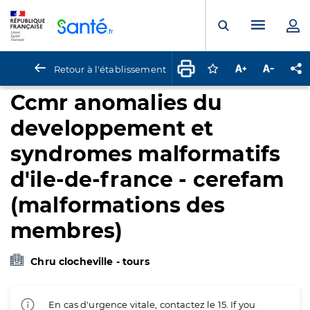
Panneau de gestion des cookies
Menu pr
Ouvrir la rech
Retour à l'établissement
Connectez-vous pour
Augmenter la t
Diminuer 
Pa
Ccmr anomalies du
developpement et
syndromes malformatifs
d'ile-de-france - cerefam
(malformations des
membres)
Chru clocheville - tours
En cas d'urgence vitale, contactez le 15. If you