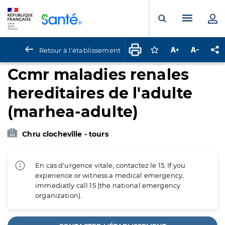
Panneau de gestion des cookies
Menu pr
Ouvrir la rech
Retour à l'établissement
Connectez-vous pour
Augmenter la t
Diminuer 
Pa
Ccmr maladies renales
hereditaires de l'adulte
(marhea-adulte)
Chru clocheville - tours
En cas d'urgence vitale, contactez le 15. If you
experience or witness a medical emergency,
immediatly call 15 (the national emergency
organization).