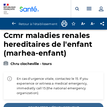
Panneau de gestion des cookies
Menu pr
Ouvrir la rech
Retour à l'établissement
Connectez-vous pour
Augmenter la t
Diminuer 
Pa
Ccmr maladies renales
hereditaires de l'enfant
(marhea-enfant)
Chru clocheville - tours
En cas d'urgence vitale, contactez le 15. If you
experience or witness a medical emergency,
immediatly call 15 (the national emergency
organization).