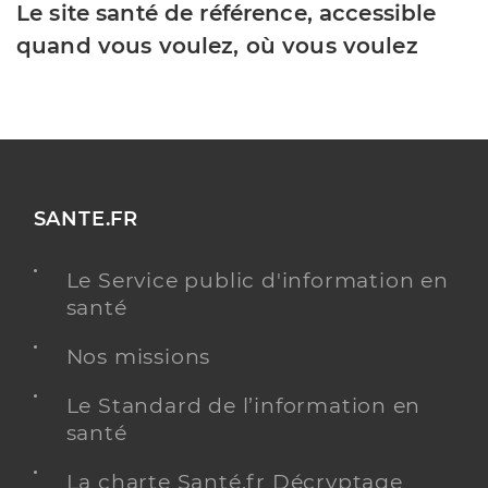
Le site santé de référence, accessible
quand vous voulez, où vous voulez
SANTE.FR
Le Service public d'information en
santé
Nos missions
Le Standard de l’information en
santé
La charte Santé.fr Décryptage