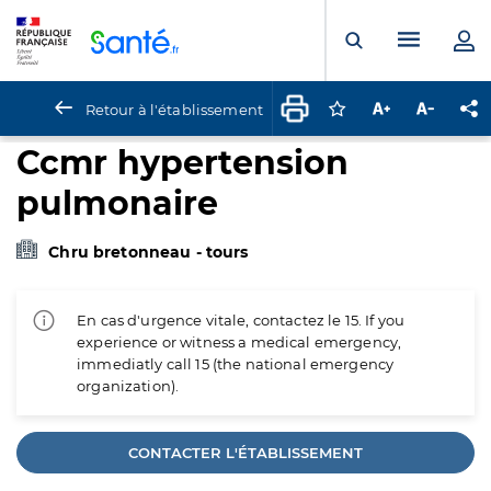
Panneau de gestion des cookies
Menu pr
Ouvrir la rech
Retour à l'établissement
Connectez-vous pour
Augmenter la t
Diminuer 
Pa
Ccmr hypertension
pulmonaire
Chru bretonneau - tours
En cas d'urgence vitale, contactez le 15. If you
experience or witness a medical emergency,
immediatly call 15 (the national emergency
organization).
CONTACTER L'ÉTABLISSEMENT