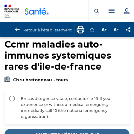
Panneau de gestion des cookies
Menu pr
Ouvrir la rech
Retour à l'établissement
Connectez-vous pour
Augmenter la t
Diminuer 
Pa
Ccmr maladies auto-
immunes systemiques
rares d'ile-de-france
Chru bretonneau - tours
En cas d'urgence vitale, contactez le 15. If you
experience or witness a medical emergency,
immediatly call 15 (the national emergency
organization).