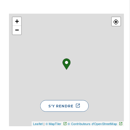
+
−
S'Y RENDRE
Leaflet
|
© MapTiler
© Contributeurs d'OpenStreetMap