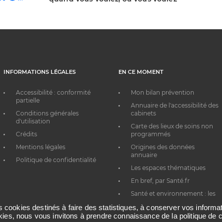
INFORMATIONS LÉGALES
EN CE MOMENT
Accessibilité : conformité
Mon bilan prévention
partielle
Annuaire de l'accessibilité des
Conditions générales
cabinets
d'utilisation
Carte des lieux de soins non
Crédits
programmés
Mentions légales
Origines des données
annuaire
Politique de confidentialité
Les espaces thématiques
En bref, par Santé.fr
Santé et environnement : les
bons réflexes au quotidien
es cookies destinés à faire des statistiques, à conserver vos inform
okies, nous vous invitons à prendre connaissance de la politique de c