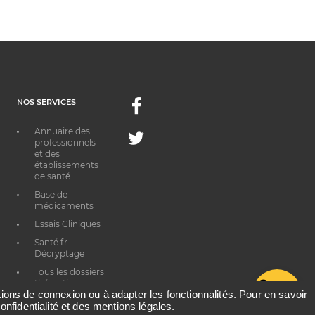
NOS SERVICES
Facebook
Annuaire des
Twitter
professionnels
et des
établissements
de santé
Base de
médicaments
Essais Cliniques
Santé.fr
Décryptage
Tous les dossiers
thématiques
G
ations de connexion ou à adapter les fonctionnalités. Pour en savoir
onfidentialité et des mentions légales.