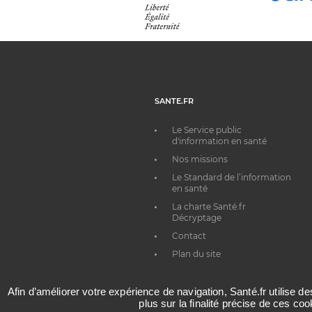
SANTE.FR
Le Service public
d'information en santé
Nos missions
Le Standard de l’information
en santé
La charte Santé.fr
Décryptage
Contact
Plan du site
Afin d’améliorer votre expérience de navigation, Santé.fr utilise d
plus sur la finalité précise de ces co