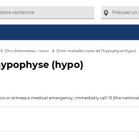
Chru bretonneau - tours
Ccmr maladies rares de l'hypophyse (hypo)
'hypophyse (hypo)
ience or witness a medical emergency, immediatly call 15 (the nation