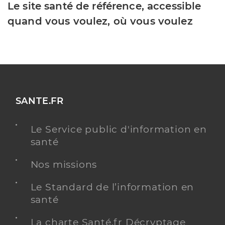
Le site santé de référence, accessible
quand vous voulez, où vous voulez
SANTE.FR
Le Service public d'information en
santé
Nos missions
Le Standard de l’information en
santé
La charte Santé.fr Décryptage