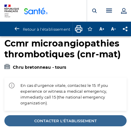
Panneau de gestion des cookies
Menu pr
Ouvrir la rech
Retour à l'établissement
Connectez-vous pour
Augmenter la t
Diminuer 
Pa
Ccmr microangiopathies
thrombotiques (cnr-mat)
Chru bretonneau - tours
En cas d'urgence vitale, contactez le 15. If you
experience or witness a medical emergency,
immediatly call 15 (the national emergency
organization).
CONTACTER L'ÉTABLISSEMENT