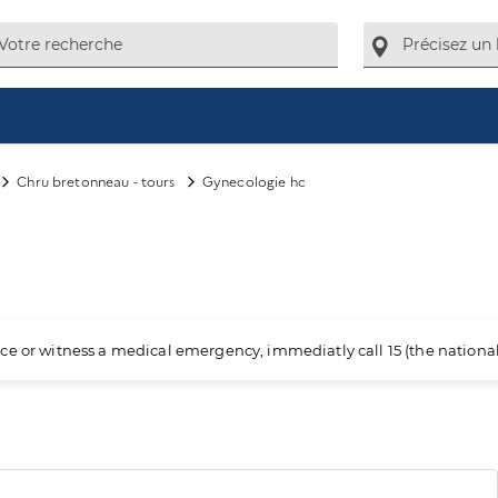
Chru bretonneau - tours
Gynecologie hc
ience or witness a medical emergency, immediatly call 15 (the nation