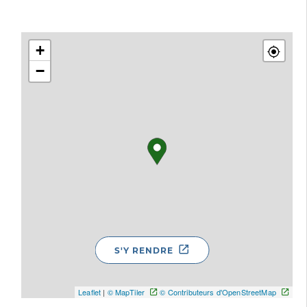
+
−
S'Y RENDRE
Leaflet
|
© MapTiler
© Contributeurs d'OpenStreetMap