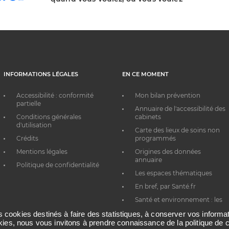
INFORMATIONS LÉGALES
EN CE MOMENT
Accessibilité : conformité
Mon bilan prévention
partielle
Annuaire de l'accessibilité des
Conditions générales
cabinets
d'utilisation
Carte des lieux de soins non
Crédits
programmés
Mentions légales
Origines des données
annuaire
Politique de confidentialité
Les espaces thématiques
En bref, par Santé.fr
Santé et environnement : les
bons réflexes au quotidien
es cookies destinés à faire des statistiques, à conserver vos inform
okies, nous vous invitons à prendre connaissance de la politique de c