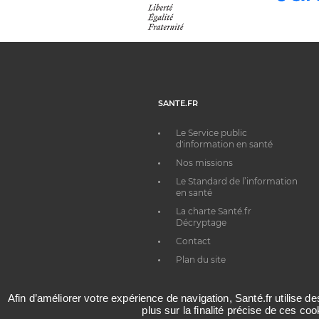
SANTE.FR
Le Service public
d'information en santé
Nos missions
Le Standard de l’information
en santé
La charte Santé.fr
Décryptage
Contact
Plan du site
Afin d’améliorer votre expérience de navigation, Santé.fr utilise d
plus sur la finalité précise de ces co