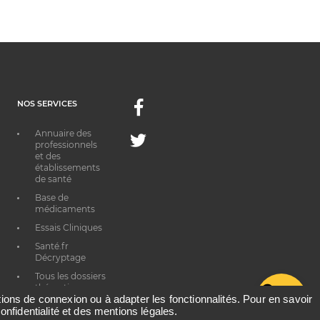
NOS SERVICES
Facebook
Annuaire des
Twitter
professionnels
et des
établissements
de santé
Base de
médicaments
Essais Cliniques
Santé.fr
Décryptage
Tous les dossiers
thématiques
G
ations de connexion ou à adapter les fonctionnalités. Pour en savoir
onfidentialité et des mentions légales.