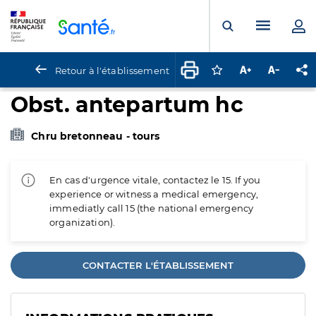
Panneau de gestion des cookies
Menu pr
Ouvrir la rech
Retour à l'établissement
Connectez-vous pour
Augmenter la t
Diminuer 
Pa
Obst. antepartum hc
Chru bretonneau - tours
En cas d'urgence vitale, contactez le 15. If you
experience or witness a medical emergency,
immediatly call 15 (the national emergency
organization).
CONTACTER L'ÉTABLISSEMENT