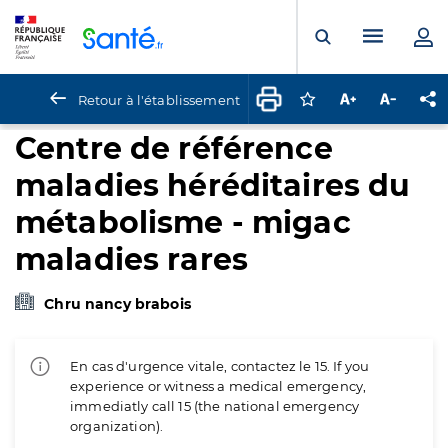
Panneau de gestion des cookies
Menu pr
Ouvrir la rech
Retour à l'établissement
Connectez-vous pour
Augmenter la t
Diminuer 
Pa
Centre de référence
maladies héréditaires du
métabolisme - migac
maladies rares
Chru nancy brabois
En cas d'urgence vitale, contactez le 15. If you
experience or witness a medical emergency,
immediatly call 15 (the national emergency
organization).