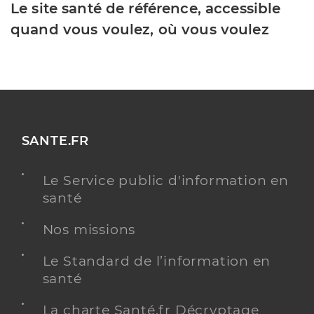
Le site santé de référence, accessible
quand vous voulez, où vous voulez
SANTE.FR
Le Service public d'information en
santé
Nos missions
Le Standard de l’information en
santé
La charte Santé.fr Décryptage