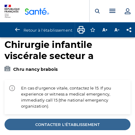
Panneau de gestion des cookies
Menu pr
Ouvrir la rech
Retour à l'établissement
Connectez-vous pour
Augmenter la t
Diminuer 
Pa
Chirurgie infantile
viscérale secteur a
Chru nancy brabois
En cas d'urgence vitale, contactez le 15. If you
experience or witness a medical emergency,
immediatly call 15 (the national emergency
organization).
CONTACTER L'ÉTABLISSEMENT