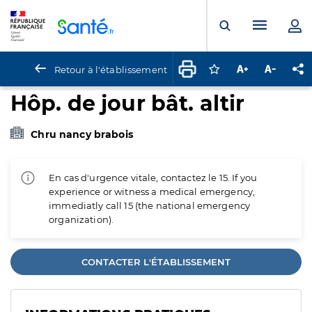
Panneau de gestion des cookies
Menu pr
Ouvrir la rech
Retour à l'établissement
Connectez-vous pour
Augmenter la t
Diminuer 
Pa
Hôp. de jour bât. altir
Chru nancy brabois
En cas d'urgence vitale, contactez le 15. If you
experience or witness a medical emergency,
immediatly call 15 (the national emergency
organization).
CONTACTER L'ÉTABLISSEMENT