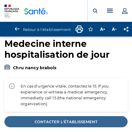
Panneau de gestion des cookies
Menu pr
Ouvrir la rech
Retour à l'établissement
Connectez-vous pour
Augmenter la t
Diminuer 
Pa
Medecine interne
hospitalisation de jour
Chru nancy brabois
En cas d'urgence vitale, contactez le 15. If you
experience or witness a medical emergency,
immediatly call 15 (the national emergency
organization).
CONTACTER L'ÉTABLISSEMENT