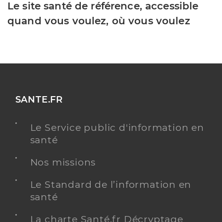
Le site santé de référence, accessible
quand vous voulez, où vous voulez
SANTE.FR
Le Service public d'information en
santé
Nos missions
Le Standard de l’information en
santé
La charte Santé.fr Décryptage