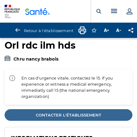
Panneau de gestion des cookies
Menu pr
Ouvrir la rech
Retour à l'établissement
Connectez-vous pour
Augmenter la t
Diminuer 
Pa
Orl rdc ilm hds
Chru nancy brabois
En cas d'urgence vitale, contactez le 15. If you
experience or witness a medical emergency,
immediatly call 15 (the national emergency
organization).
CONTACTER L'ÉTABLISSEMENT