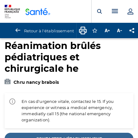
Panneau de gestion des cookies
Menu pr
Ouvrir la rech
Retour à l'établissement
Connectez-vous pour
Augmenter la t
Diminuer 
Pa
Réanimation brûlés
pédiatriques et
chirurgicale he
Chru nancy brabois
En cas d'urgence vitale, contactez le 15. If you
experience or witness a medical emergency,
immediatly call 15 (the national emergency
organization).