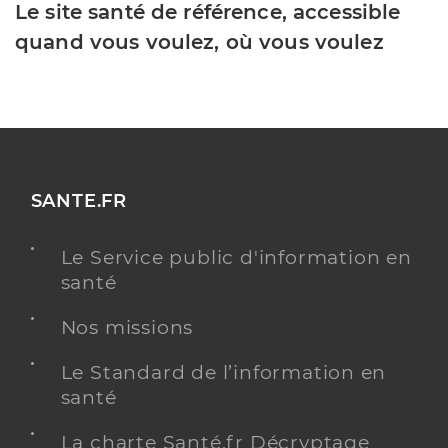
Le site santé de référence, accessible
quand vous voulez, où vous voulez
SANTE.FR
Le Service public d'information en
santé
Nos missions
Le Standard de l’information en
santé
La charte Santé.fr Décryptage