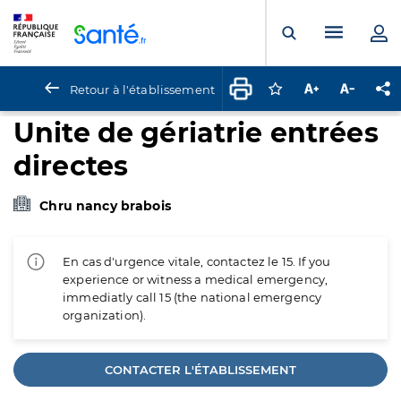
Panneau de gestion des cookies
Menu pr
Ouvrir la rech
Retour à l'établissement
Connectez-vous pour
Augmenter la t
Diminuer 
Pa
Unite de gériatrie entrées
directes
Chru nancy brabois
En cas d'urgence vitale, contactez le 15. If you
experience or witness a medical emergency,
immediatly call 15 (the national emergency
organization).
CONTACTER L'ÉTABLISSEMENT