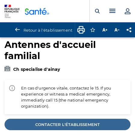
Panneau de gestion des cookies
Menu pr
Ouvrir la rech
Retour à l'établissement
Connectez-vous pour
Augmenter la t
Diminuer 
Pa
Antennes d'accueil
familial
Ch specialise d'ainay
En cas d'urgence vitale, contactez le 15. If you
experience or witness a medical emergency,
immediatly call 15 (the national emergency
organization).
CONTACTER L'ÉTABLISSEMENT