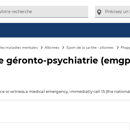
e les maladies mentales
Allonnes
Epsm de la sarthe - allonnes
Phapp
e géronto-psychiatrie (emgp
ience or witness a medical emergency, immediatly call 15 (the nation