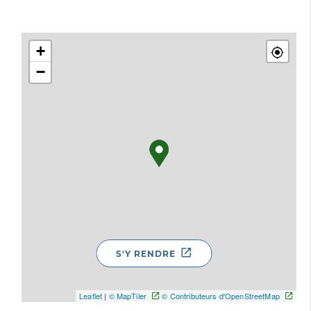
+
−
S'Y RENDRE
Leaflet
|
© MapTiler
© Contributeurs d'OpenStreetMap