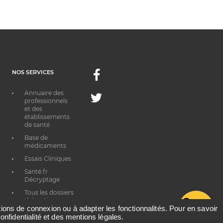
NOS SERVICES
Facebook
Annuaire des
Twitter
professionnels
et des
établissements
de santé
Base de
médicaments
Essais Cliniques
Santé.fr
Décryptage
Tous les dossiers
thématiques
G
ations de connexion ou à adapter les fonctionnalités. Pour en savoir
onfidentialité et des mentions légales.