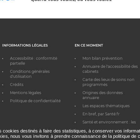
INFORMATIONS LÉGALES
EN CE MOMENT
Accessibilité : conformité
Mon bilan prévention
partielle
Annuaire de l'accessibilité des
Conditions générales
cabinets
d'utilisation
Carte des lieux de soins non
Crédits
programmés
Mentions légales
Origines des données
annuaire
Politique de confidentialité
Les espaces thématiques
En bref, par Santé.fr
Santé et environnement : les
bons réflexes au quotidien
es cookies destinés à faire des statistiques, à conserver vos inform
okies, nous vous invitons à prendre connaissance de la politique de c