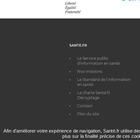
SANTE.FR
Le Service public
d'information en santé
Nos missions
Le Standard de l’information
en santé
La charte Santé.fr
Décryptage
Contact
Plan du site
Afin d’améliorer votre expérience de navigation, Santé.fr utilise d
plus sur la finalité précise de ces co