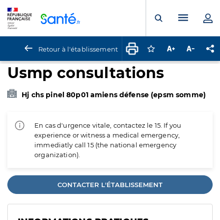
Panneau de gestion des cookies
Menu pr
Ouvrir la rech
Retour à l'établissement
Connectez-vous pour
Augmenter la t
Diminuer 
Pa
Usmp consultations
Hj chs pinel 80p01 amiens défense (epsm somme)
En cas d'urgence vitale, contactez le 15. If you
experience or witness a medical emergency,
immediatly call 15 (the national emergency
organization).
CONTACTER L'ÉTABLISSEMENT