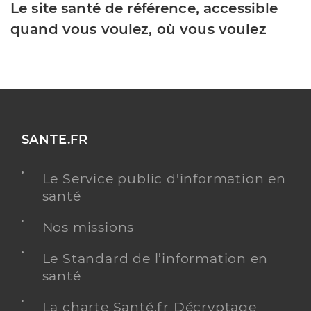
Le site santé de référence, accessible
quand vous voulez, où vous voulez
SANTE.FR
Le Service public d'information en
santé
Nos missions
Le Standard de l’information en
santé
La charte Santé.fr Décryptage