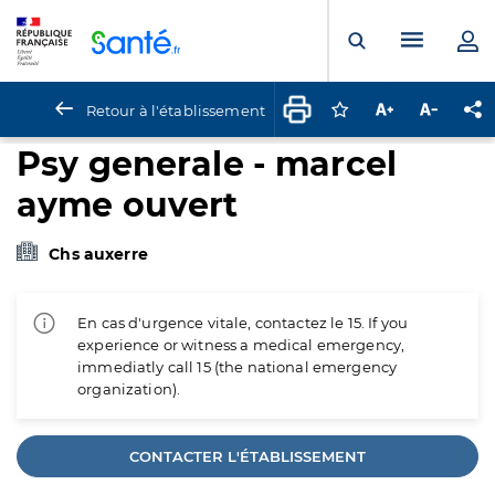
Panneau de gestion des cookies
Menu pr
Ouvrir la rech
Retour à l'établissement
Connectez-vous pour
Augmenter la t
Diminuer 
Pa
Psy generale - marcel
ayme ouvert
Chs auxerre
En cas d'urgence vitale, contactez le 15. If you
experience or witness a medical emergency,
immediatly call 15 (the national emergency
organization).
CONTACTER L'ÉTABLISSEMENT