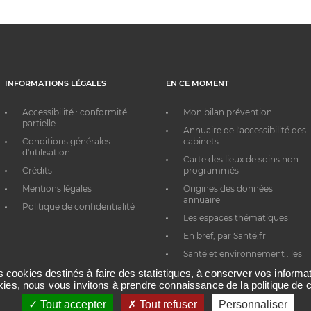
INFORMATIONS LÉGALES
EN CE MOMENT
Accessibilité : conformité
Mon bilan prévention
partielle
Annuaire de l'accessibilité des
Conditions générales
cabinets
d'utilisation
Carte des lieux de soins non
Crédits
programmés
Mentions légales
Origines des données
annuaire
Politique de confidentialité
Les espaces thématiques
En bref, par Santé.fr
Santé et environnement : les
bons réflexes au quotidien
es cookies destinés à faire des statistiques, à conserver vos inform
okies, nous vous invitons à prendre connaissance de la politique de c
Tout accepter
Tout refuser
Personnaliser