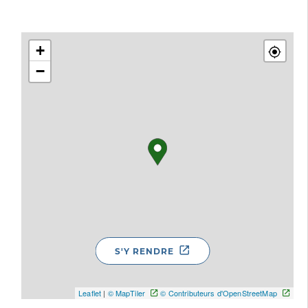
+
−
S'Y RENDRE
Leaflet
|
© MapTiler
© Contributeurs d'OpenStreetMap