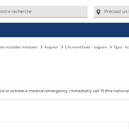
e les maladies mentales
Avignon
Chs montfavet - avignon
Pgaa - h
ience or witness a medical emergency, immediatly call 15 (the nation