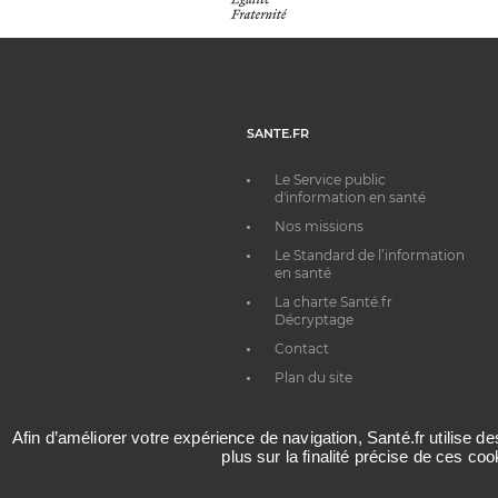
SANTE.FR
Le Service public
d'information en santé
Nos missions
Le Standard de l’information
en santé
La charte Santé.fr
Décryptage
Contact
Plan du site
Afin d’améliorer votre expérience de navigation, Santé.fr utilise d
plus sur la finalité précise de ces co