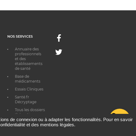
NOS SERVICES
Facebook
Annuaire des
Twitter
professionnels
et des
établissements
de santé
Base de
médicaments
Essais Cliniques
Santé.fr
Décryptage
Tous les dossiers
thématiques
G
ations de connexion ou à adapter les fonctionnalités. Pour en savoir
onfidentialité et des mentions légales.